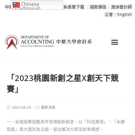
Chinese
中原大學
｜
學校行事曆
｜
會計系表單下載
｜
捐款專區
｜
澳洲會計師
(Traditional)
公會｜
English
「2023桃園新創之星X創天下競
賽」
2023-04-24
最新消息
一、旨揭競賽鼓勵青年發揮創新創意，以「科技應用」、「永續
發展」兩大類別為主題，提出解決方案及創業構想。