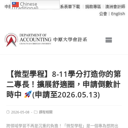
Chinese
中原大學
｜
學校行事曆
｜
會計系表單下載
｜
捐款專區
｜
澳洲會計師
(Traditional)
公會｜
English
【微型學程】8-11學分打造你的第
二專長！擴展舒適圈，申請倒數計
時中
(申請至2026.05.13)
2026-05-08
課程相關
跨領域學習不再是沉重的負擔！「微型學程」是一個專為想跨出