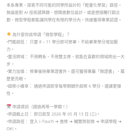
本系專業、探索不同可能的同學所設計的「輕量化學習」路徑。
無論是對 AI 技術感興趣、想精進數位設計，或是想接觸行銷企
劃，微型學程都能讓同學在有限的學分內，快速獲得專業認證。
為什麼你該申請「微型學程」？
•門檻超低： 只要 8 – 11 學分即可修畢，不給畢業學分增加壓
力。
•靈活跨域： 不用轉系、不用雙主修，就能在喜歡的領域跨出一大
步。
•實力加值： 修畢後除畢業證書外，還可獲得專屬「微證書」，履
歷更亮眼。
•超修小確幸： 通過申請即享每學期額外超修 6 學分，選課更彈
性。
申請資訊（錯過再等一學期！）
•申請截止日： 即日起至 2026 年 05 月 13 日 (三)。
•申請路徑： 登入 i-Touch ➔ 進修 ➔ 輔雙跨就微 ➔ 申請學程 ➔
OK!。