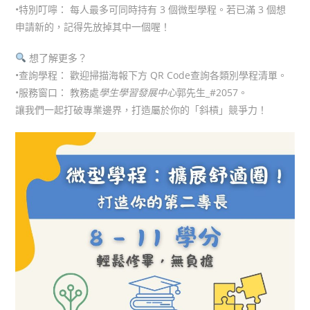
•特別叮嚀： 每人最多可同時持有 3 個微型學程。若已滿 3 個想
申請新的，記得先放掉其中一個喔！
想了解更多？
•查詢學程： 歡迎掃描海報下方 QR Code查詢各類別學程清單。
•服務窗口： 教務處
學生學習發展中心
郭先生_#2057。
讓我們一起打破專業邊界，打造屬於你的「斜槓」競爭力！