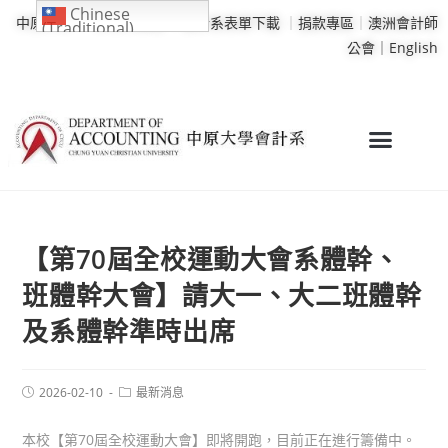
Chinese
中原大學
｜
學校行事曆
｜
會計系表單下載
｜
捐款專區
｜
澳洲會計師
(Traditional)
公會｜
English
【第70屆全校運動大會系體幹、
班體幹大會】請大一、大二班體幹
及系體幹準時出席
2026-02-10
最新消息
本校【第70屆全校運動大會】即將開跑，目前正在進行籌備中。