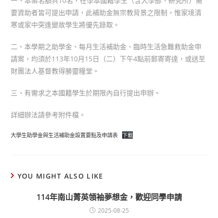
一、本案名額共10名，在學本國籍學生（含大學部、研究所）需
要資助者皆可提出申請，此補助金無宗教背景之限制，惟家境清
寒或家中突逢變故學生將優先錄取。
二、本學期之助學金、每月生活補助金、臨時生活急難救助金申
請案，均須於113年10月15日（二）下午4點前郵寄寄達，或送至
財團法人基督教得勝靈糧堂。
三、有需求之本國籍學生於期限內自行提出申辦。
詳細辦法請參考附件檔。
大學生助學金與生活補助金設置要點及申請表
下載
YOU MIGHT ALSO LIKE
114年南山菁英領袖夢想金，歡迎同學申請
2025-08-25