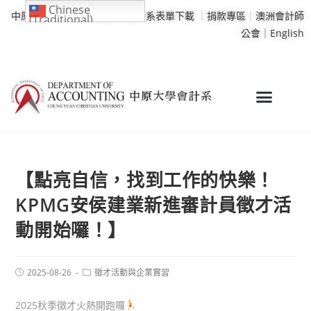
Chinese
中原大學
｜
學校行事曆
｜
會計系表單下載
｜
捐款專區
｜
澳洲會計師
(Traditional)
公會｜
English
【點亮自信，找到工作的快樂！
KPMG安侯建業新進審計員徵才活
動開始囉！】
2025-08-26
徵才活動與企業實習
2025秋季徵才火熱開跑囉