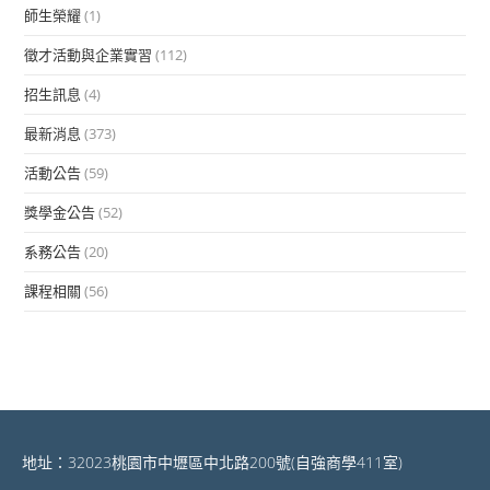
師生榮耀
(1)
徵才活動與企業實習
(112)
招生訊息
(4)
最新消息
(373)
活動公告
(59)
獎學金公告
(52)
系務公告
(20)
課程相關
(56)
地址：32023桃園市中壢區中北路200號(自強商學411室)