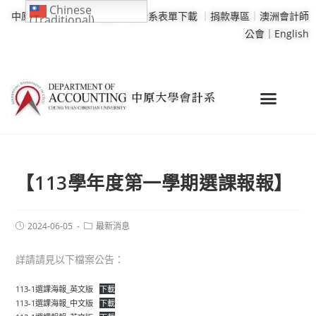
Chinese
中原大學
｜
學校行事曆
｜
會計系表單下載
｜
捐款專區
｜
澳洲會計師
(Traditional)
公會｜
English
【113學年度第一學期選課報報】
2024-06-05
最新消息
詳請請見以下檔案公告：
113-1選課海報_英文版
下載
113-1選課海報_中文版
下載