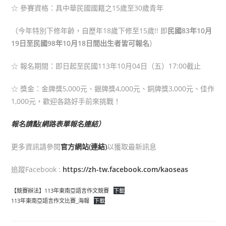
☆ 參賽資格：具中華民國國籍之15歲至30歲青年
（今年特別下修年齡，自歷年18歲下修至15歲!! 即
民國83年10月
19日至民國98年10月18日間出生者皆可報名
）
☆ 報名期間：即日起至民國113年10月04日（五）17:00截止
☆ 獎金：金牌獎5,000元、銀牌獎4,000元、銅牌獎3,000元、佳作
1,000元，歡迎各路好手前來挑戰！
報名請點(網路表單報名連結）
更多資訊請參閱
官方網站(連結)
以獲取最新訊息
追蹤Facebook :
https://zh-tw.facebook.com/kaoseas
【競賽辦法】113年東南亞語言作文競賽
下載
113年東南亞語言作文比賽_海報
下載