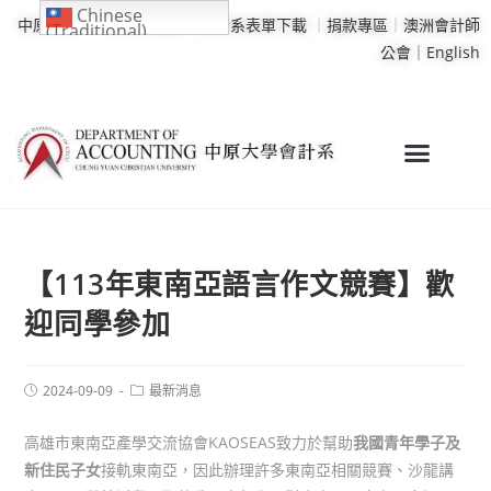
Chinese
中原大學
｜
學校行事曆
｜
會計系表單下載
｜
捐款專區
｜
澳洲會計師
(Traditional)
公會｜
English
【113年東南亞語言作文競賽】歡
迎同學參加
2024-09-09
最新消息
高雄市東南亞產學交流協會KAOSEAS致力於幫助
我國青年學子及
新住民子女
接軌東南亞，因此辦理許多東南亞相關競賽、沙龍講