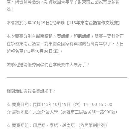
座、研習營等活動，期待我國青年學子對東南亞國家有更多認
識！
本會將於今年
10
月19日(六)
舉辦
【113年東南亞語言作文競賽】
本次競賽分別有
越南語組、泰語組、印尼語組
，競賽主要針對正
在學習東南亞語言、對東南亞國家有興趣的台灣青年學子，即日
起報名至
113
年10
月04
日
(五
)
。
誠摯地邀請優秀同學們在本競賽中大展身手！
相關活動與報名資訊如下 :
☆ 競賽日期：民國113年10月19日（六）14：00-15：00
☆ 競賽地點：文藻外語大學（高雄市三民區民族一路900號）
☆ 競賽語組：印尼語、泰語、越南語 （依照筆劃排列）