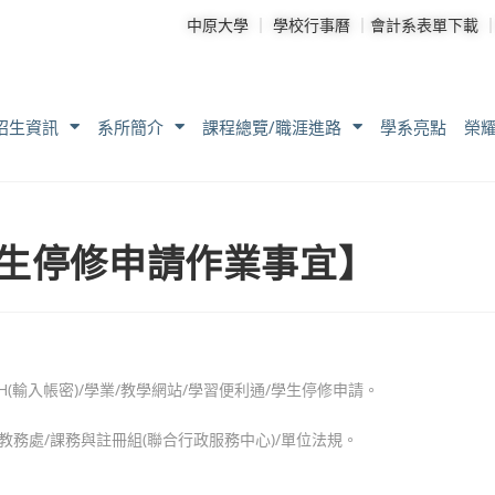
中原大學
｜
學校行事曆
｜
會計系表單下載
招生資訊
系所簡介
課程總覽/職涯進路
學系亮點
榮
學生停修申請作業事宜】
CH(輸入帳密)/學業/教學網站/學習便利通/學生停修申請。
務處/課務與註冊組(聯合行政服務中心)/單位法規。
。