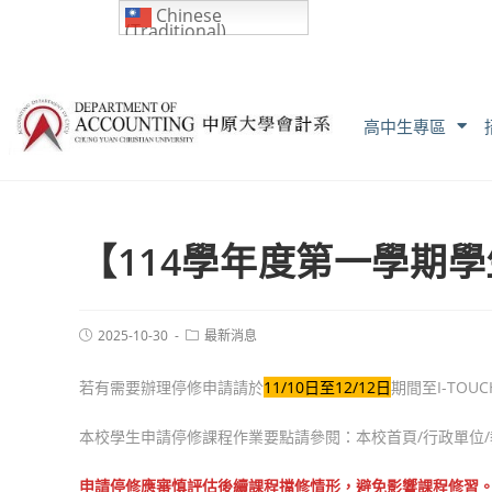
Chinese
(Traditional)
高中生專區
【114學年度第一學期
2025-10-30
最新消息
若有需要辦理停修申請請於
11/10日至12/12日
期間至I-TOU
本校學生申請停修課程作業要點請參閱：本校首頁/行政單位/教
申請停修應審慎評估後續課程擋修情形，避免影響課程修習