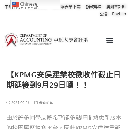
Chinese
中原大學
｜
學校行事曆
｜
會計系表單下載
｜
捐款專區
｜
澳洲會計師
(Traditional)
公會｜
English
【KPMG安侯建業校徵收件截止日
期延後到9月29日囉！！
2024-09-26
最新消息
由於許多同學反應希望能多點時間熟悉新版本
的校園履歷填寫平台，因此KPMG安侯建業延