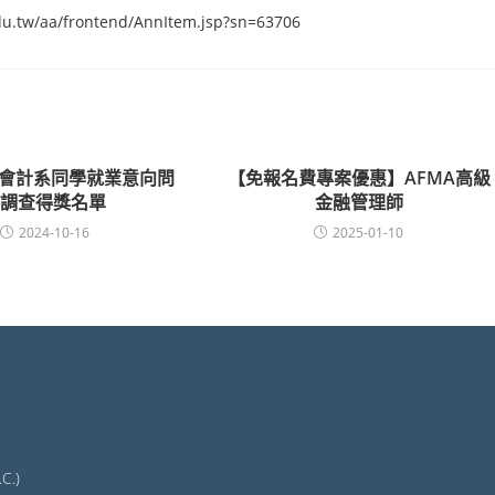
edu.tw/aa/frontend/AnnItem.jsp?sn=63706
度會計系同學就業意向問
【免報名費專案優惠】AFMA高級
卷調查得獎名單
金融管理師
2024-10-16
2025-01-10
C.)