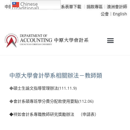
Chinese
中原大學
｜
學校行事曆
｜
會計系表單下載
｜
捐款專區
｜
澳洲會計師
(Traditional)
公會｜
English
中原大學會計學系相關辦法－教師類
◆
碩士生論文指導管理辦法(111.11.9)
◆
會計系碩專班學分費分配款使用要點(112.06)
◆祥如會計系專職教
師研究獎勵辦法
（申請表）