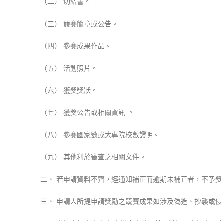
（二） 切結書。
（三） 競賽簡章或公告。
（四） 參賽成果作品。
（五） 活動照片。
（六） 獲獎獎狀。
（七） 獲獎公告或相關資訊 。
（八） 參賽國家數或大專院校數證明。
（九） 其他利於審查之相關文件。
二、 若申請資料不齊，經通知補正而逾期未補正者，不予
三、 申請人所提申請獎勵之競賽成果如涉及偽造、抄襲或