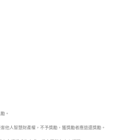
獎勵。
侵害他人智慧
財產權，不予獎勵，獲獎勵者應退還獎勵。