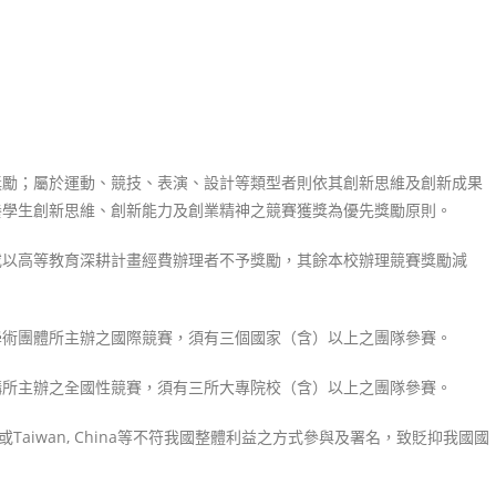
獎勵；屬於運動、競技、表演、設計等類型者則依其創新思維及創新成果
生創新思維、創新能力及創業精神之競賽獲獎為優先獎勵原則。
）或以高等教育深耕計畫經費辦理者不予獎勵，其餘本校辦理競賽獎勵減
學術團體所主辦之國際競賽，須有三個國家（含）以上之團隊參賽。
構所主辦之全國性競賽，須有三所大專院校（含）以上之團隊參賽。
ina或Taiwan, China等不符我國整體利益之方式參與及署名，致貶抑我國國