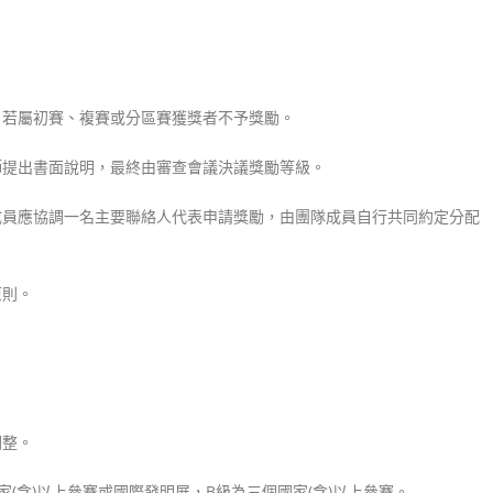
，若屬初賽、複賽或分區賽獲獎者不予獎勵。
師提出書面說
明，最終由審查會議決議獎勵等級。
成員應協調一名主要聯絡人代表申請獎勵，由團隊成員自行共同約定分配
原則。
調整。
(含)以上參賽或國際發明展，B級為三個國家(含)以上參賽。