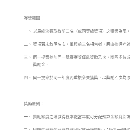
獲獎範圍：
一、 以最終決賽取得前三名（或同等級獎項）之獲獎為限
二、 獎項若未敘明名次，惟與前三名相當者，應由指導老
三、 同一提案參加同一競賽獲獎僅能獎勵乙次，團隊多位
獎勵金。
四、 同一提案於同一年度內重複參賽獲獎，以獎勵乙次為
獎勵原則：
一、 獎勵額度之增減得視本處當年度可分配預算金額寬絀
二、 國際性競賽依競賽參賽國家數分級獎勵，A級為十個國家