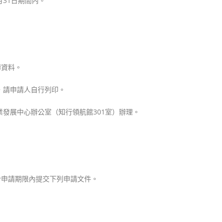
月31日期間內。
上傳資料。
，請申請人自行列印。
業發展中心辦公室（知行領航館301室）辦理。
於申請期限內提交下列申請文件。