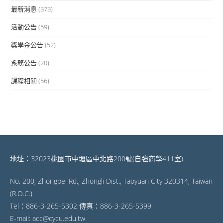
最新消息
(373)
活動公告
(59)
獎學金公告
(52)
系務公告
(20)
課程相關
(56)
地址：32023桃園市中壢區中北路200號(自強商學411室)
No. 200, Zhongbei Rd., Zhongli Dist., Taoyuan City 320314, Taiwan
(R.O.C.)
Tel：886-3-265-5302 傳真：886-3-265-5399
E-mail: acc@cycu.edu.tw