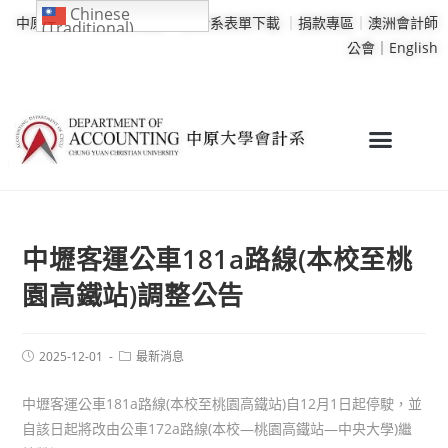
Chinese
中原大學
｜
學校行事曆
｜
會計系表單下載
｜
捐款專區
｜
澳洲會計師
(Traditional)
公會｜
English
中壢客運公車181a路線(本校至桃
園高鐵站)調整公告
2025-12-01
最新消息
中壢客運公車181a路線(本校至桃園高鐵站)自12月1日起停駛，並
自該日起將改由公車172a路線(本校—桃園高鐵站—中央大學)繼