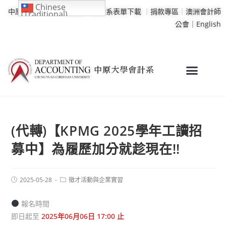
Chinese
中原大學
｜
學校行事曆
｜
會計系表單下載
｜
捐款專區
｜
澳洲會計師
(Traditional)
公會｜
English
(代轉)【KPMG 2025學年工讀招
募中】為履歷加分就趁現在!!
2025-05-28
徵才活動與企業實習
報名時間
即日起至
2025年06月06日 17:00 止