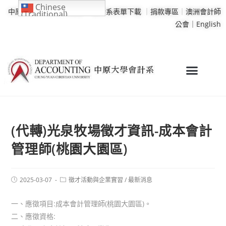
Chinese
中原大學
｜
學校行事曆
｜
會計系表單下載
｜
捐款專區
｜
澳洲會計師
(Traditional)
公會｜
English
(代轉)光泉牧場徵才資訊-成本會計
管理師(桃園大園區)
2025-03-07
徵才活動與企業實習
/
最新消息
一、應徵項目:成本會計管理師(桃園大園區)。
二、應徵資格: