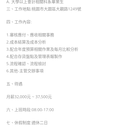
A. 大學以上會計相關科系畢業生
三、工作地點:桃園市大園區大觀路1249號
四、工作內容:
1.審核應付、應收相關事務
2.成本結算及成本分析
3.配合年度預算相關作業及每月比較分析
4.配合存貨盤點及管理表報製作
5.流程確認、流程檢討
6.其他-主管交辦事項
五、待遇
月薪32,000元 ~ 37,500元
六、上班時段:08:00-17:00
七、休假制度:週休二日