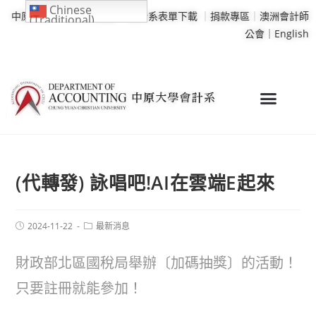
Chinese
中原大學
｜
學校行事曆
｜
會計系表單下載
｜
捐款專區
｜
澳洲會計師
(Traditional)
公會｜
English
(代轉發) 詠唱吧!AI在雲端E起來
2024-11-22
最新消息
財政部北區國稅局舉辦〔加碼抽獎〕的活動！
只要註冊就能參加！