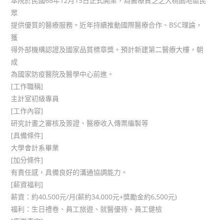
本院於民國68年12月15日正式開業，為醫療貧乏之大桃園地區民
眾
提供優質的醫療服務。近年持續推動國際醫療合作、BSC理論，
獲
得外部機構認證及國家品質標章獎。預計新建第二醫療大樓，朝
成
為國家防疫醫院及醫學中心前進。
[工作職稱]
主計室初級專員
[工作內容]
研究計畫之審核及簽證、醫療收入傳票編製等
[具備條件]
大學會計系畢業
[加分條件]
有責任感，具備良好的溝通協調能力。
[薪資福利]
薪資：約40,500元/月(薪約34,000元+獎勵金約6,500元)
福利：生日禮卷、員工旅遊、就醫優待、員工健檢