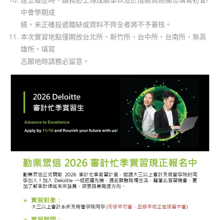
中會學期成
績，未正確投遞職缺或資料不齊全者將不予審核。
本次實習地點僅開放台北所、新竹所、台中所、台南所，無高
雄所，填寫
志願地時請務必留意。