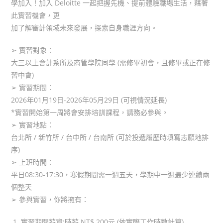
學加入！加入 Deloitte 一起把握先機、提前體驗職場生活，藉著
此實習機會，更
加了解審計領域未來發展，探索自身職涯方向。
➢ 實習對象：
大三以上會計系所及商管學院同學 (需修畢初會，且修畢或正在修
習中會)
➢ 實習期間：
2026年01月19日-2026年05月29日 (可視情況延長)
*實習開始第一周將會安排培訓課程，請務必參與。
➢ 實習地點：
台北所 / 新竹所 / 台中所 / 台南所 (可於投遞履歷時填寫志願地排
序)
➢ 上班時間：
平日08:30-17:30，寒假期間需一週五天，學期中一週最少連續兩
個整天
➢ 參與實習，你將擁有：
實習期間薪資:時薪 NT$ 200元 (依實際工作時數計算)