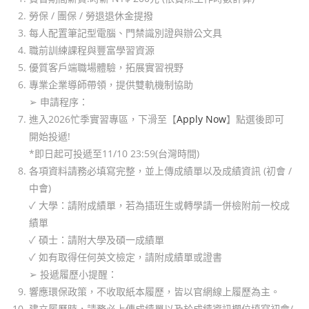
勞保 / 團保 / 勞退退休金提撥
每人配置筆記型電腦、門禁識別證與辦公文具
職前訓練課程與豐富學習資源
優質客戶端職場體驗，拓展實習視野
專業企業導師帶領，提供雙軌機制協助
➢ 申請程序：
進入2026忙季實習專區，下滑至【
Apply Now
】點選後即可
開始投遞!
*即日起可投遞至11/10 23:59(台灣時間)
各項資料請務必填寫完整，並上傳成績單以及成績資訊 (初會 /
中會)
✓ 大學：請附成績單，若為插班生或轉學請一併檢附前一校成
績單
✓ 碩士：請附大學及碩一成績單
✓ 如有取得任何英文檢定，請附成績單或證書
➢ 投遞履歷小提醒：
響應環保政策，不收取紙本履歷，皆以官網線上履歷為主。
建立履歷時，請務必上傳成績單以及於成績資訊欄位填寫初會/