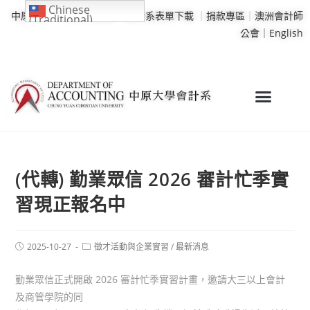
Chinese
中原大學
｜
學校行事曆
｜
會計系表單下載
｜
捐款專區
｜
澳洲會計師
(Traditional)
公會｜
English
(代轉) 勤業眾信 2026 審計忙季實
習現正報名中
2025-10-27
徵才活動與企業實習
/
最新消息
勤業眾信正式開啟 2026 審計忙季實習計畫，邀請大三以上會計
及商管學院的同