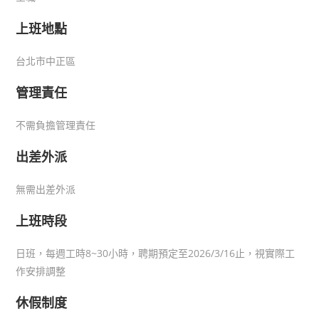
上班地點
台北市中正區
管理責任
不需負擔管理責任
出差外派
無需出差外派
上班時段
日班，每週工時8~30小時，聘期預定至2026/3/16止，視實際工
作安排調整
休假制度