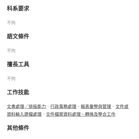
科系要求
不拘
語文條件
不拘
擅長工具
不拘
工作技能
文書處理╱排版能力
、
行政事務處理
、
報表彙整與管理
、
文件或
資料輸入建檔處理
、
文件檔案資料處理、轉換及整合工作
其他條件