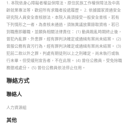
1. 本院依身心障礙者權益保障法、原住民族工作權保障法及中高
齡就業專法等，歡迎所有求職者投遞履歷。 2. 依據國家資通安全
研究院人員安全查核辦法，本院人員須接受一般安全查核，若有
下列情形之一者，為查核未通過，須無異議放棄錄取資格，若已
到職應即離職，並願負相關法律責任： (1) 動員戡亂時期終止後，
曾犯內亂罪、外患罪，經有罪判決確定或通緝有案尚未結案。 (2)
曾服公務有貪污行為，經有罪判決確定或通緝有案尚未結案。 (3)
犯前二款以外之罪，判處有期徒刑以上之刑確定，尚未執行或執
行未畢。但受緩刑宣告者，不在此限。 (4) 曾任公務員，受免除職
務懲戒處分。 (5) 曾任公務員依法停止任用。
聯絡方式
聯絡人
人力資源組
其他