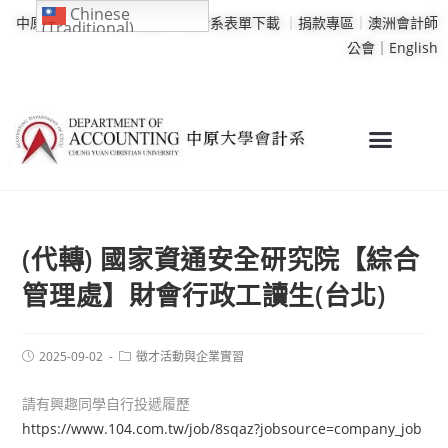
Chinese
中原大學
｜
學校行事曆
｜
會計系表單下載
｜
捐款專區
｜
澳洲會計師
(Traditional)
公會｜
English
(代轉) 國家資通安全研究院【綜合
管理處】財會行政工讀生(台北)
2025-09-02
徵才活動與企業實習
請有興趣同學自行投遞履歷
https://www.104.com.tw/job/8sqaz?jobsource=company_job