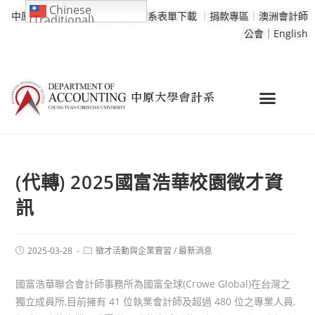
Chinese
中原大學
｜
學校行事曆
｜
會計系表單下載
｜
捐款專區
｜
澳洲會計師
(Traditional)
公會｜
English
(代轉) 2025國富浩華校園徵才資
訊
2025-03-28
徵才活動與企業實習
/
最新消息
國富浩華聯合會計師事務所為國富全球(Crowe Global)在台灣之
獨立成員所,目前擁有 41 位執業會計師及超過 480 位之專業人員,