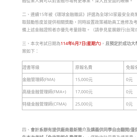
融從業人員可以對金融市場有更專業、深入且全面的瞭解。
二、連續15年被《環球金融雜誌》評選為全球50家最安全商
取鼓勵態度並提供相關獎勵，同時設置政策補助員工進修及
備上述金融證照者亦優先考量錄取。（請參見星展銀行(台灣)
三、本次考試日期為
114年6月7日(星期六)
，
且預定於成功大
案如下：
證書等級
原報名費
免報
金融管理師(FMA)
15,000元
0元
高級金融管理師(FMA+)
17,000元
0元
特級金融管理師(CFMA)
25,000元
0元
四、
會計系辦有提供廠商最新簡介及講義供同學自由翻閱(僅