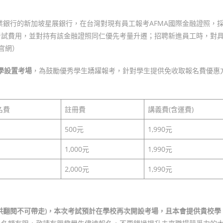
業銀行的新加坡星展銀行，在台灣對現有員工報考AFMA國際金融證照，
考試費用，並對持有該金融證照同仁優先考量升遷；招聘新進員工時，對
官網）
學設置考場
，為鼓勵優秀學生踴躍報考，針對學生提供免收取報名費優惠
名費
註冊費
講義費(含運費)
500元
1,990元
1,000元
1,990元
2,000元
1,990元
供翻閱不可帶走)，本次考試預計在學校再次開設考場，且本會提供貴校學