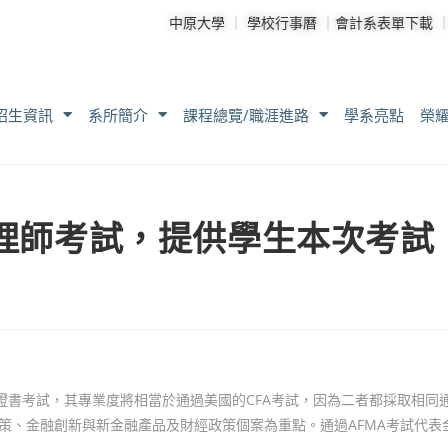
中原大學
｜
學校行事曆
｜
會計系表單下載
招生資訊
系所簡介
課程總覽/職涯進路
學系亮點
榮
管理師考試，提供學生本次考試
A證書考試，其專業度將相當於通過美國的CFA考試，因為二者都採取相同
策、金融創新與新金融產品及財經政策個案為重點。通過AFMA考試代表