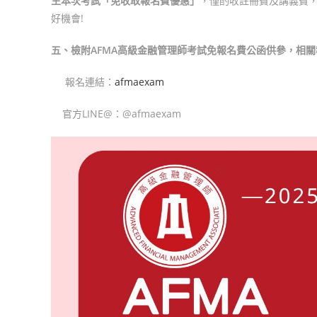
生本次考試「免收取報名費優惠」
，僅酌收註冊費及講義費
好機會!
五
、檢附AFMA高級金融管理師考試免報名費公函供參，相
報名連結：
afmaexam
官方LINE@：@afmaexam