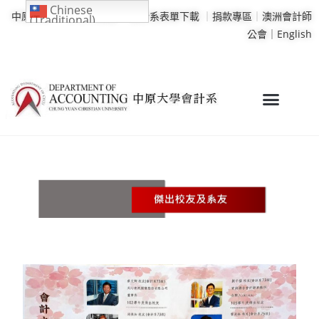
Chinese
中原大學
｜
學校行事曆
｜
會計系表單下載
｜
捐款專區
｜
澳洲會計師
(Traditional)
公會｜
English