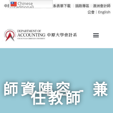
Chinese
中原大學
｜
學校行事曆
｜
會計系表單下載
｜
捐款專區
｜
澳洲會計師
(Traditional)
公會｜
English
師資陣容 - 兼
任教師