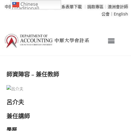
Chinese
中原大學
｜
學校行事曆
｜
會計系表單下載
｜
捐款專區
｜
澳洲會計師
(Traditional)
公會｜
English
師資陣容 – 兼任教師
呂介夫
兼任講師
學歷