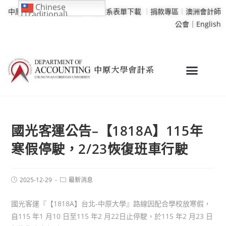
Chinese
中原大學
｜
學校行事曆
｜
會計系表單下載
｜
捐款專區
｜
澳洲會計師
(Traditional)
公會｜
English
國光客運公告–【1818A】115年
寒假停駛，2/23恢復班車行駛
2025-12-29
最新消息
國光客運『【1818A】台北-中原大學』路線因配合學校放寒假，
自115 年1 月10 日至115 年2 月22日止停駛，於115 年2 月23 日