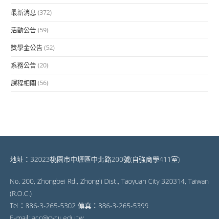
最新消息
(372)
活動公告
(59)
獎學金公告
(52)
系務公告
(20)
課程相關
(56)
地址：32023桃園市中壢區中北路200號(自強商學411室)
No. 200, Zhongbei Rd., Zhongli Dist., Taoyuan City 320314, Taiwan
(R.O.C.)
Tel：886-3-265-5302 傳真：886-3-265-5399
E-mail: acc@cycu.edu.tw