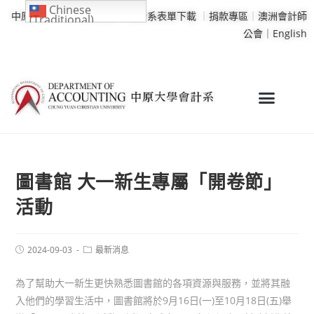
Chinese
中原大學
｜
學校行事曆
｜
會計系表單下載
｜
捐款專區
｜
澳洲會計師
(Traditional)
公會｜
English
圖書館 大一新生專屬「開卷節」
活動
2024-09-03
最新消息
為了幫助大一新生更快熟悉圖書館的各項資源與服務，並將其融
入他們的學習生活中，圖書館將於9月16日(一)至10月18日(五)舉