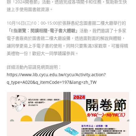
辦「2024開卷節」活動，透過完成各項關卡和任務，幫助新生快
速上手使用圖書館資源。
10月16日(三)10：00-15:00於張靜愚紀念圖書館二樓大廳舉行的
「E指瀏覽：閱讀相隨~電子書大體驗」
活動，我們邀請了十多家
電子書廠商於圖書館二樓大廳設攤，透過面對面的解說與體驗，
讓同學更易上手電子書的使用。同時只要集滿3家戳章，可獲得精
美禮物一份！歡迎大一同學踴躍參與。
詳細活動內容請見網頁說明：
https://www.lib.cycu.edu.tw/cycu/Activity.action?
q_type=A020&q_itemCode=197&lang=zh_TW