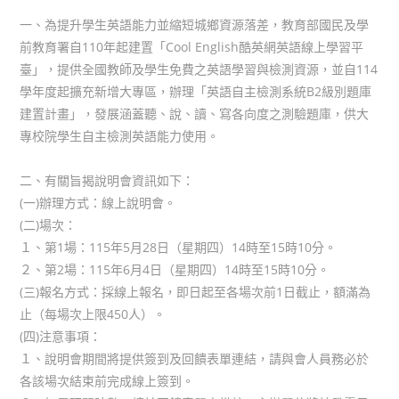
一、為提升學生英語能力並縮短城鄉資源落差，教育部國民及學
前教育署自110年起建置「Cool English酷英網英語線上學習平
臺」，提供全國教師及學生免費之英語學習與檢測資源，並自114
學年度起擴充新增大專區，辦理「英語自主檢測系統B2級別題庫
建置計畫」，發展涵蓋聽、說、讀、寫各向度之測驗題庫，供大
專校院學生自主檢測英語能力使用。
二、有關旨揭說明會資訊如下：
(一)辦理方式：線上說明會。
(二)場次：
１、第1場：115年5月28日（星期四）14時至15時10分。
２、第2場：115年6月4日（星期四）14時至15時10分。
(三)報名方式：採線上報名，即日起至各場次前1日截止，額滿為
止（每場次上限450人）。
(四)注意事項：
１、說明會期間將提供簽到及回饋表單連結，請與會人員務必於
各該場次結束前完成線上簽到。