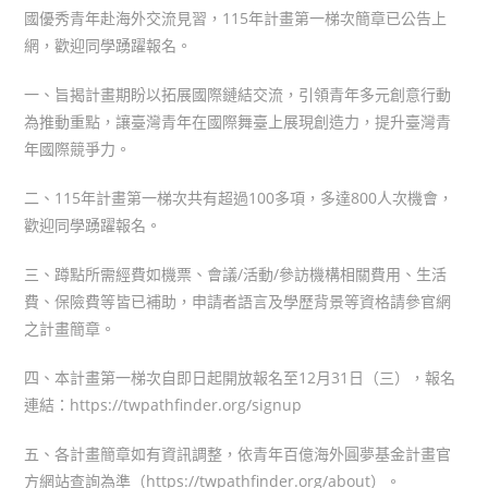
國優秀青年赴海外交流見習，115年計畫第一梯次簡章已公告上
網，歡迎同學踴躍報名。
一、旨揭計畫期盼以拓展國際鏈結交流，引領青年多元創意行動
為推動重點，讓臺灣青年在國際舞臺上展現創造力，提升臺灣青
年國際競爭力。
二、115年計畫第一梯次共有超過100多項，多達800人次機會，
歡迎同學踴躍報名。
三、蹲點所需經費如機票、會議/活動/參訪機構相關費用、生活
費、保險費等皆已補助，申請者語言及學歷背景等資格請參官網
之計畫簡章。
四、本計畫第一梯次自即日起開放報名至12月31日（三），報名
連結：https://twpathfinder.org/signup
五、各計畫簡章如有資訊調整，依青年百億海外圓夢基金計畫官
方網站查詢為準（https://twpathfinder.org/about）。