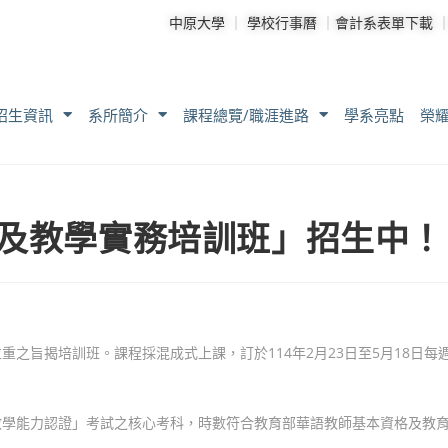
中原大學
｜
學校行事曆
｜
會計系表單下載
招生資訊
系所簡介
課程總覽/職涯進路
學系亮點
榮
資及教學實務培訓班」招生中！
之旨揭培訓班。課程採混成式上課，訂於114年2月23日至5月18日每
教學能力認證」考試之核心考科，時數符合教育部華語教師基本資格及教