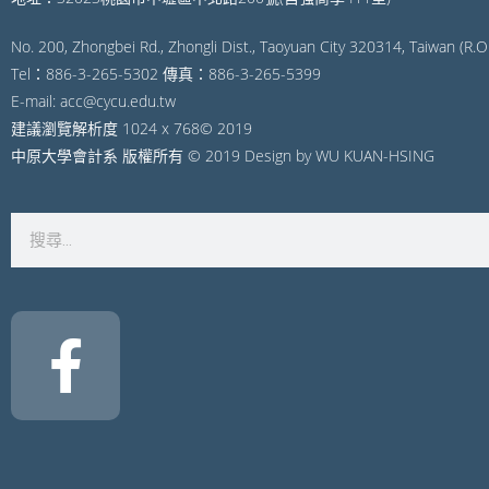
No. 200, Zhongbei Rd., Zhongli Dist., Taoyuan City 320314, Taiwan (R.O.
Tel：886-3-265-5302 傳真：886-3-265-5399
E-mail: acc@cycu.edu.tw
建議瀏覽解析度 1024 x 768© 2019
中原大學會計系 版權所有 © 2019 Design by WU KUAN-HSING