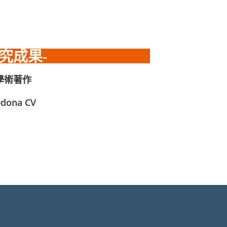
研究成果-
學術著作
edona CV