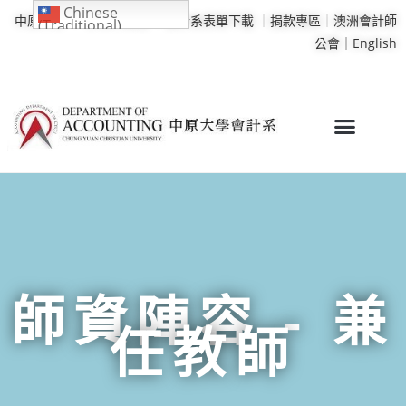
Chinese
中原大學
｜
學校行事曆
｜
會計系表單下載
｜
捐款專區
｜
澳洲會計師
(Traditional)
公會｜
English
師資陣容 - 兼
任教師