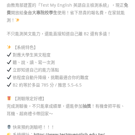
由教育部建置的「Test My English 英語自主檢測系統」，現正
免
費
開放給
全台大專院校學生
使用！省下昂貴的報名費，在家就能
測！
不只能測英文能力，還能直接知道自己離 B2 還有多遠！
【系統特色】
對應大學生英文程度
聽、說、讀、寫一次測­­­
立即知道自己的能力落點
依程度自動升降級，挑戰最適合你的難度­­­­­­­­
B2 約等於多益 785 分 / 雅思 5.5–6.5
【測驗限定好禮】
完成測驗後，不只能拿成績單，還能參加
抽獎
！有機會把平板、
耳機、超商禮卡帶回家～
快來預約測驗吧！！！
系統網址：
https://www.testmyenglish.edu.tw/