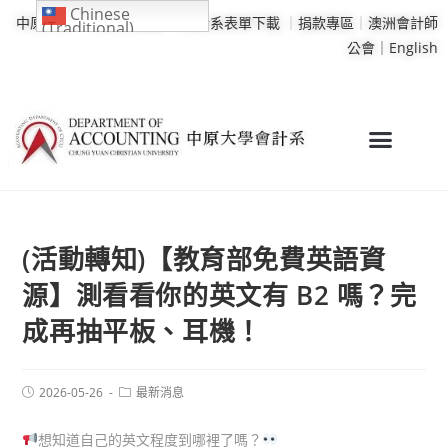
Chinese
中原大學
｜
學校行事曆
｜
會計系表單下載
｜
捐款專區
｜
澳洲會計師
(Traditional)
公會｜
English
(活動轉知)【教育部免費英語資
源】測看看你的英文有 B2 嗎？完
成再抽平板、耳機！
2026-05-26
最新消息
想知道自己的英文程度到哪裡了嗎？