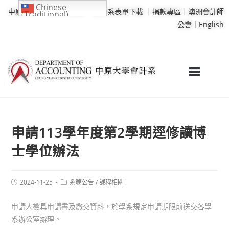
Chinese
中原大學
｜
學校行事曆
｜
會計系表單下載
｜
捐款專區
｜
澳洲會計師
(Traditional)
公會｜
English
申請113學年度第2學期逕修讀博
士學位辦法
2024-11-25
系務公告
/
課程相關
申請人檢具申請書及繳交資料，於學系規定申請期限前送交各學
系辦公室辦理。