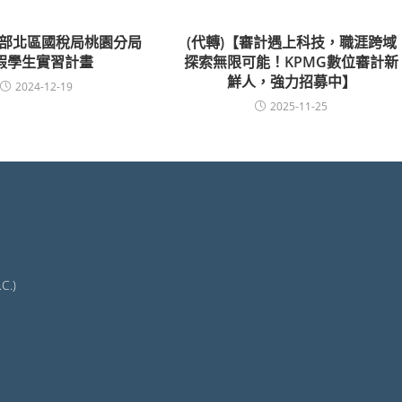
政部北區國稅局桃園分局
(代轉)【審計遇上科技，職涯跨域
假學生實習計畫
探索無限可能！KPMG數位審計新
鮮人，強力招募中】
2024-12-19
2025-11-25
C.)