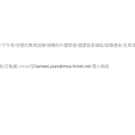
聚餐/下午茶/完整的教育訓練/順暢的升遷管道/健康檢查補助/結婚禮金/生育
(可後補) email至
lianwei.joan@msa.hinet.net
鄭小姐收