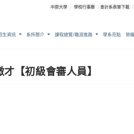
中原大學
｜
學校行事曆
｜
會計系表單下載
招生資訊
系所簡介
課程總覽/職涯進路
學系亮點
榮
徵才【初級會審人員】