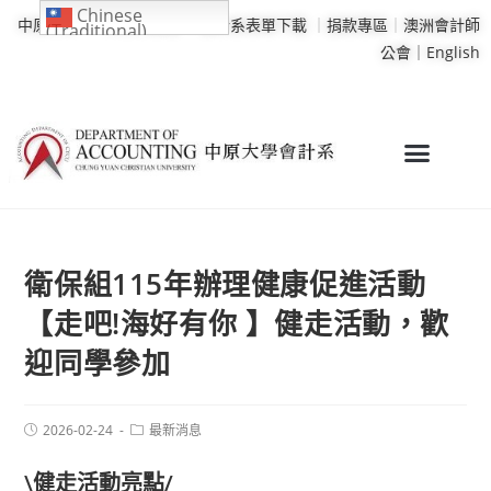
Chinese
中原大學
｜
學校行事曆
｜
會計系表單下載
｜
捐款專區
｜
澳洲會計師
(Traditional)
公會｜
English
衛保組115年辦理健康促進活動
【走吧!海好有你 】健走活動，歡
迎同學參加
2026-02-24
最新消息
\健走活動亮點/