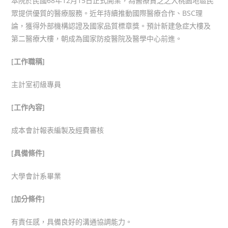
本院於民國68年12月15日正式開業，為醫療貧乏之大桃園地區民
眾提供優質的醫療服務。近年持續推動國際醫療合作、BSC理
論，獲得外部機構認證及國家品質標章獎。預計新建急症大樓及
第二醫療大樓，朝成為國家防疫醫院及醫學中心前進。
[
工作職稱]
主計室初級專員
[
工作內容]
成本會計報表編製及經費審核
[
具備條件]
大學會計系畢業
[
加分條件]
有責任感，具備良好的溝通協調能力。