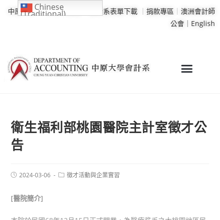
Chinese
中原大學
｜
學校行事曆
｜
會計系表單下載
｜
捐款專區
｜
澳洲會計師
(Traditional)
公會｜
English
衛生福利部桃園醫院主計室徵才公
告
2024-03-06
徵才活動與企業實習
[
醫院簡介]