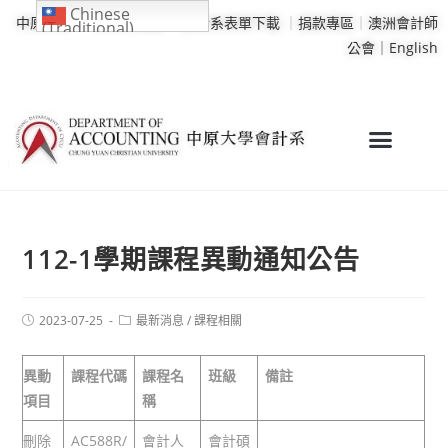
Chinese
中原大學
｜
學校行事曆
｜
會計系表單下載
｜
捐款專區
｜
澳洲會計師
(Traditional)
公會｜
English
112-1學期課程異動通知公告
2023-07-25
最新消息
/
課程相關
異動
課程代碼
課程名
班級
備註
項目
稱
刪除
AC588R/
會計人
會計碩