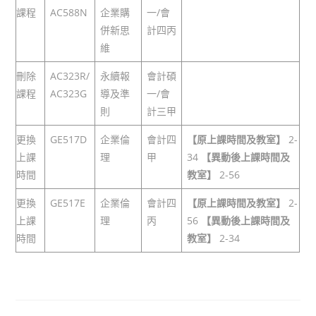
課程
AC588N
企業購
一/會
併新思
計四丙
維
刪除
AC323R/
永續報
會計碩
課程
AC323G
導及準
一/會
則
計三甲
更換
GE517D
企業倫
會計四
【原上課時間及教室】
2-
上課
理
甲
34
【異動後上課時間及
時間
教室】
2-56
更換
GE517E
企業倫
會計四
【原上課時間及教室】
2-
上課
理
丙
56
【異動後上課時間及
時間
教室】
2-34