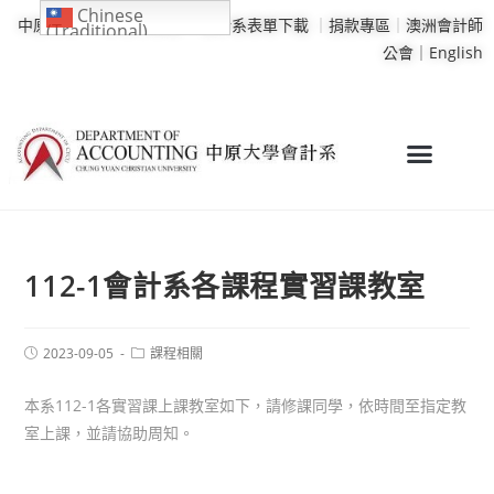
Chinese
中原大學
｜
學校行事曆
｜
會計系表單下載
｜
捐款專區
｜
澳洲會計師
(Traditional)
公會｜
English
112-1會計系各課程實習課教室
2023-09-05
課程相關
本系112-1各實習課上課教室如下，請修課同學，依時間至指定教
室上課，並請協助周知。