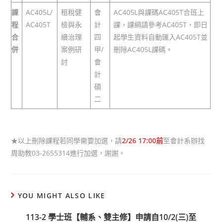
課
AC405L/
租稅健
會
AC405L與課碼AC405T合班上
程
AC405T
檢與永
計
課，課綱請參考AC405T，即日
合
續治理
四
起學生資料自動匯入AC405T並
併
案例研
甲/
刪除AC405L課碼。
討
會
計
碩
二
★以上刪除課程若同學需要加選，請
2/26 17:00前
至會計系辦找
周助教03-2655314進行加選，謝謝。
YOU MIGHT ALSO LIKE
113-2 學士班【輔系、雙主修】申請自10/2(三)至