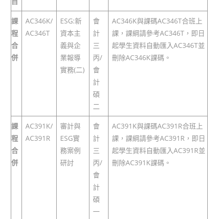
目
課
AC346K/
ESG:新
會
AC346K與課碼AC346T合班上
程
AC346T
資本主
計
課，課綱請參考AC346T，即日
合
義與企
三
起學生資料自動匯入AC346T並
併
業報導
丙/
刪除AC346K課碼。
實務(二)
會
計
碩
二
課
AC391K/
審計與
會
AC391K與課碼AC391R合班上
程
AC391R
ESG實
計
課，課綱請參考AC391R，即日
合
務案例
三
起學生資料自動匯入AC391R並
併
研討
丙/
刪除AC391K課碼。
會
計
碩
一