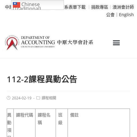
Chinese
中原大學
｜
學校行事曆
｜
會計系表單下載
｜
捐款專區
｜
澳洲會計師
(Traditional)
公會｜
English
112-2課程異動公告
2024-02-19
課程相關
異
課程代碼
課程名
班
備註
動
稱
級
項