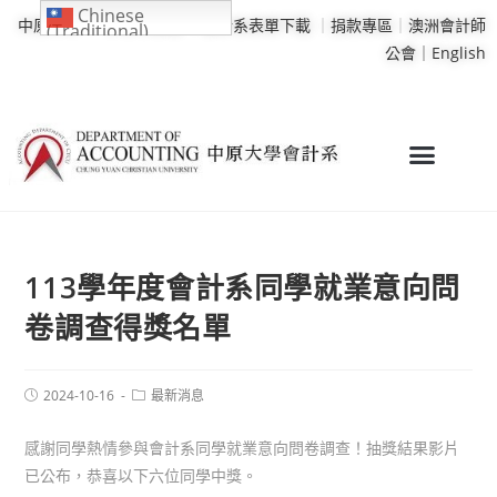
Chinese
中原大學
｜
學校行事曆
｜
會計系表單下載
｜
捐款專區
｜
澳洲會計師
(Traditional)
公會｜
English
113學年度會計系同學就業意向問
卷調查得獎名單
2024-10-16
最新消息
感謝同學熱情參與會計系同學就業意向問卷調查！抽獎結果影片
已公布，恭喜以下六位同學中獎。