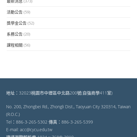
最新消息
(373)
活動公告
(59)
獎學金公告
(52)
系務公告
(20)
課程相關
(56)
地址：32023桃園市中壢區中北路200號(自強商學411室)
No. 200, Zhongbei Rd., Zhongli Dist., Taoyuan City 320314, Taiwan
(R.O.C.)
Tel：886-3-265-5302 傳真：886-3-265-5399
E-mail: acc@cycu.edu.tw