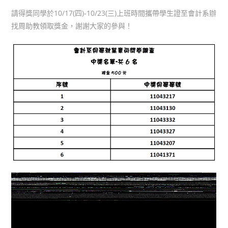
請得獎同學於10/17(四)-10/23(三)上班時間攜帶學生證至會計系辦
找周助教領取獎金，謝謝大家的參與！