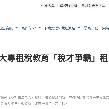
中原大學
｜
學校行事曆
｜
會計系表單下載
招生資訊
系所簡介
課程總覽/職涯進路
學系亮點
榮
暨大專租稅教育「稅才爭霸」租
理論制度及相關法規深入探討，激發稅政創新，並透過比賽培養學生簡報
大專院校學生租稅教育，達成學用合一之目的。