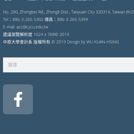
No. 200, Zhongbei Rd., Zhongli Dist., Taoyuan City 320314, Taiwan (R.O.
Tel：886-3-265-5302 傳真：886-3-265-5399
E-mail: acc@cycu.edu.tw
建議瀏覽解析度 1024 x 768© 2019
中原大學會計系 版權所有 © 2019 Design by WU KUAN-HSING