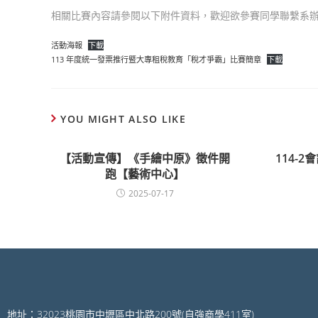
相關比賽內容請參閱以下附件資料，歡迎欲參賽同學聯繫系辦周助
活動海報
下載
113 年度統一發票推行暨大專租稅教育「稅才爭霸」比賽簡章
下載
YOU MIGHT ALSO LIKE
【活動宣傳】《手繪中原》徵件開
114-
跑【藝術中心】
2025-07-17
地址：32023桃園市中壢區中北路200號(自強商學411室)