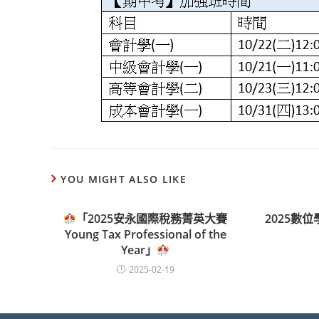
YOU MIGHT ALSO LIKE
「2025安永國際稅務菁英大賽
2025數
Young Tax Professional of the
Year」
2025-02-19