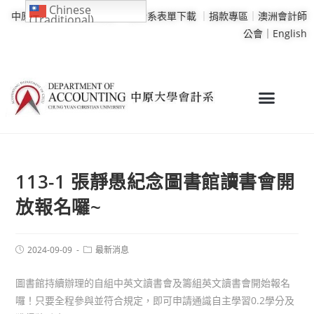
Chinese
中原大學
｜
學校行事曆
｜
會計系表單下載
｜
捐款專區
｜
澳洲會計師
(Traditional)
公會｜
English
113-1 張靜愚紀念圖書館讀書會開
放報名囉~
2024-09-09
最新消息
圖書館持續辦理的自組中英文讀書會及籌組英文讀書會開始報名
囉！只要全程參與並符合規定，即可申請通識自主學習0.2學分及