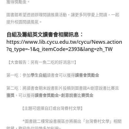
獲得獎勵金。
圖書館希望透過辦理閱讀推廣活動，讓更多同學愛上閱讀，一起
提升校園閱讀風氣。
自組及籌組英文讀書會相關訊息：
https://www.lib.cycu.edu.tw/cycu/News.action
?q_type=-1&q_itemCode=2393&lang=zh_TW
【大會報告：另有一魚二吃的好消息!!!】
第一吃：參加
學生自組
讀書會可以獲得
讀書會獎勵金
第二吃：將讀書會期末說書影片投稿到圖書館AI創意說書比賽且
獲獎
，可以獲得
讀書會獎勵金+創意說書比賽獎金
【主題可選擇自訂或台灣眷村文學】
*圖書館二樓常設書展區亦將展出「台灣眷村文學」相關
館藏，歡迎各位同學多加利用~