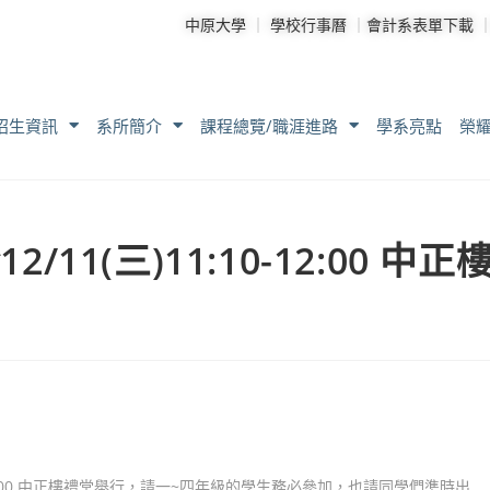
中原大學
｜
學校行事曆
｜
會計系表單下載
招生資訊
系所簡介
課程總覽/職涯進路
學系亮點
榮
/11(三)11:10-12:00 中正
-12:00 中正樓禮堂舉行，請一~四年級的學生務必參加，也請同學們準時出