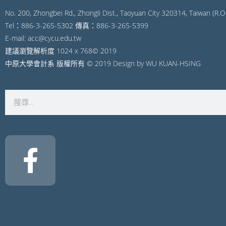
No. 200, Zhongbei Rd., Zhongli Dist., Taoyuan City 320314, Taiwan (R.O.
Tel：886-3-265-5302 傳真：886-3-265-5399
E-mail: acc@cycu.edu.tw
建議瀏覽解析度 1024 x 768© 2019
中原大學會計系 版權所有 © 2019 Design by WU KUAN-HSING