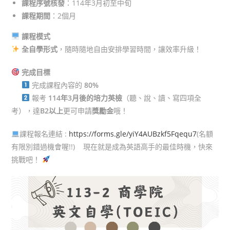
課程序號核發
：114年3月初至中旬
課程期間
：2個月
課程模式
全自學形式
，隨時隨地自由安排學習時間，讓效率升級！
完成目標
完成課程內容的
80%
報考
114年3月後的培力英檢
（聽、說、讀、寫四項全
考），達
B2以上
更可申請
獎勵金
哦！
課程報名連結 :
https://forms.gle/yiY4AUBzkf5Fqequ7
(名額
有限別錯過機會喔!!) 現在就是成為英語高手的最佳時機，快來
挑戰吧！