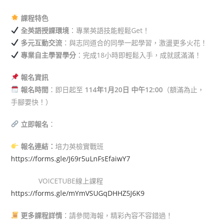
課程特色
全英語授課環境
：專業英語技能輕鬆Get！
多元互動交流
：與志同道合的同學一起學習，激盪更多火花！
專業自主學習學分
：完成18小時即輕鬆入手，成就感滿滿！
報名資訊
報名時間
：即日起至
114
年1月20日 中午12:00
（額滿為止，
手腳要快！）
立即報名
：
報名連結：
培力英檢實戰班
https://forms.gle/J69r5uLnFsEfaiwY7
VOICETUBE線上課程
https://forms.gle/mYmVSUGqDHHZ5J6K9
更多課程詳情
：請參閱海報，精彩內容不容錯過！