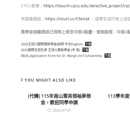
CYCU表單：
https://itouch.cycu.edu.tw/active_project/
申請書連結：
https://reurl.cc/Y3enxX
，請學生自行依上述
獎學金相關資訊已同時上架至中原e點靈，查詢路徑：中原e點靈
2025王冠川國際獎助學金(說明 中文English)
下載
2025國際生招生用 王冠川獎助學金 (中 英)
下載
B82A_Application Form for Dr. Wang’s Int’l Scholarship
下載
YOU MIGHT ALSO LIKE
(代轉) 115年南山菁英領袖夢想
113學年
金，歡迎同學申請
2026-07-01