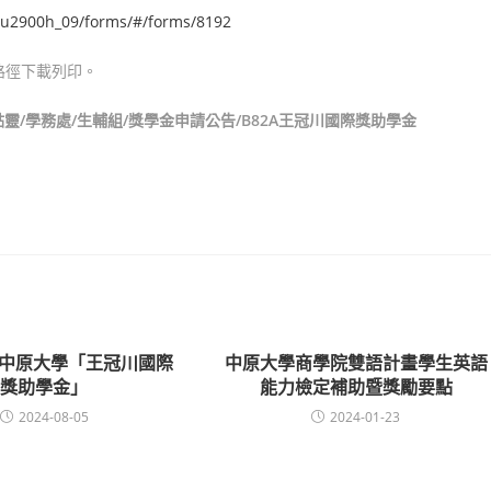
cycu2900h_09/forms/#/forms/8192
路徑下載列印。
/學務處/生輔組/獎學金申請公告/B82A王冠川國際獎助學金
度中原大學「王冠川國際
中原大學商學院雙語計畫學生英語
獎助學金」
能力檢定補助暨獎勵要點
2024-08-05
2024-01-23