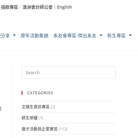
｜
捐款專區
｜
澳洲會計師公會｜
English
耀分享
歷年活動集錦
系友會專區-傑出系友
新生專區
CATEGORIES
交換生資訊專區
(2)
關
師生榮耀
(1)
徵才活動與企業實習
(112)