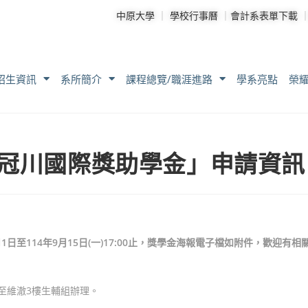
中原大學
｜
學校行事曆
｜
會計系表單下載
招生資訊
系所簡介
課程總覽/職涯進路
學系亮點
榮
王冠川國際獎助學金」申請資訊
日至114年9月15日(一)17:00止，獎學金海報電子檔如附件，歡迎有相
至維澈3樓生輔組辦理。