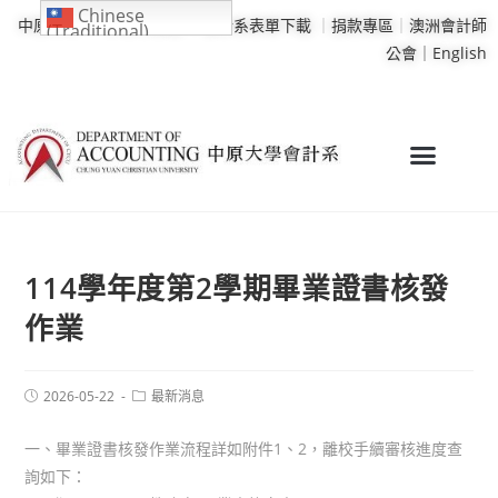
Chinese
中原大學
｜
學校行事曆
｜
會計系表單下載
｜
捐款專區
｜
澳洲會計師
(Traditional)
公會｜
English
114學年度第2學期畢業證書核發
作業
2026-05-22
最新消息
一、畢業證書核發作業流程詳如附件1、2，離校手續審核進度查
詢如下：