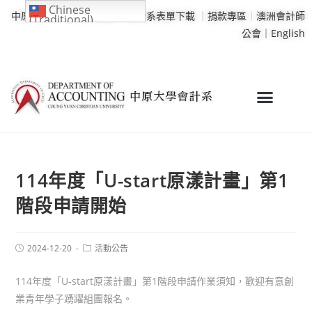
Chinese
中原大學
｜
學校行事曆
｜
會計系表單下載
｜
捐款專區
｜
澳洲會計師
(Traditional)
公會｜
English
114年度「U-start原漾計畫」第1
階段申請開始
2024-12-20
活動公告
114年度「U-start原漾計畫」第1階段申請作業須知，歡迎有意創
業青年學子踴躍組團報名。