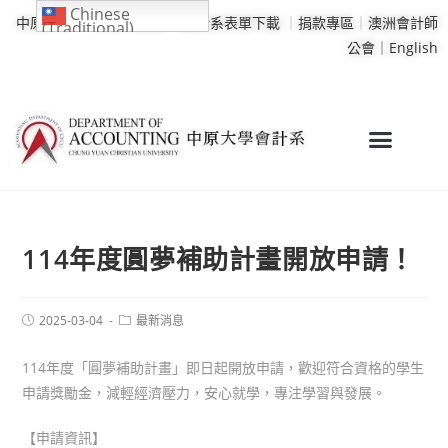
Chinese
中原大學
｜
學校行事曆
｜
會計系表單下載
｜
捐款專區
｜
澳洲會計師
(Traditional)
公會｜
English
114年度圓夢補助計畫開放申請！
2025-03-04
最新消息
114年度「圓夢補助計畫」即日起開放申請，歡迎符合資格的學生
申請獎勵金，減輕經濟壓力，安心就學，專注學習與發展。
【申請資訊】